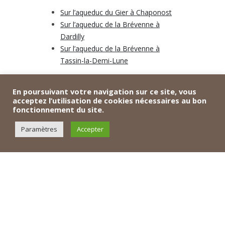
Sur l’aqueduc du Gier à Chaponost
Sur l’aqueduc de la Brévenne à
Dardilly
Sur l’aqueduc de la Brévenne à
Tassin-la-Demi-Lune
En poursuivant votre navigation sur ce site, vous
acceptez l’utilisation de cookies nécessaires au bon
fonctionnement du site.
Paramètres
Accepter
Cette entrée a été publiée dans
Antiquité
,
chantiers
,
France
le
1
août 2018
par
Archeodunum
.
Navigation
←
Stage d’initiation à l’étude
Journées Européennes du
des
articles
du mobilier métallique
Patrimoine 2018
→