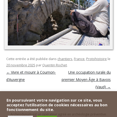
Cette entrée a été publiée dans
chantiers
,
France
,
Protohistoire
le
20 novembre 2025
par
Quentin Rochet
.
Navigation
←
Vivre et mourir à Cournon-
Une occupation rurale du
des
articles
d’Auvergne
premier Moyen Âge à Bavois
(Vaud)
→
En poursuivant votre navigation sur ce site, vous
acceptez l’utilisation de cookies nécessaires au bon
fonctionnement du site.
Archeodunum est un opérateur agréé en archéologie préventive.