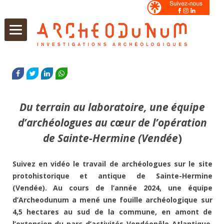
Aller
au
FACEBOOK
TWITTER
LINKEDIN
WHATSAPP
contenu
Du terrain au laboratoire, une équipe
d’archéologues au cœur de l’opération
de Sainte-Hermine (Vendée
)
Suivez en vidéo le travail de archéologues sur le site
protohistorique et antique de Sainte-Hermine
(Vendée). Au cours de l’année 2024, une équipe
d’Archeodunum a mené une fouille archéologique sur
4,5 hectares au sud de la commune, en amont de
l’extension du parc d’activités Vendéopôle Atlantique.