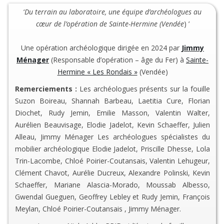
‘
Du terrain au laboratoire, une équipe d’archéologues au
cœur de l’opération de Sainte-Hermine (Vendée
) ’
Une opération archéologique dirigée en 2024 par
Jimmy
Ménager
(Responsable d’opération – âge du Fer) à
Sainte-
Hermine « Les Rondais »
(Vendée)
Remerciements :
Les archéologues présents sur la fouille
Suzon Boireau, Shannah Barbeau, Laetitia Cure, Florian
Diochet, Rudy Jemin, Emilie Masson, Valentin Walter,
Aurélien Beauvisage, Elodie Jadelot, Kevin Schaeffer, Julien
Alleau, Jimmy Ménager Les archéologues spécialistes du
mobilier archéologique Elodie Jadelot, Priscille Dhesse, Lola
Trin-Lacombe, Chloé Poirier-Coutansais, Valentin Lehugeur,
Clément Chavot, Aurélie Ducreux, Alexandre Polinski, Kevin
Schaeffer, Mariane Alascia-Morado, Moussab Albesso,
Gwendal Gueguen, Geoffrey Lebley et Rudy Jemin, François
Meylan, Chloé Poirier-Coutansais , Jimmy Ménager.