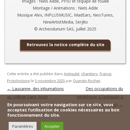
Images : Niels Adde, PPID et l’équipe de fouille
Montage / Animations : Niels Adde
Musique Alex, INPLUSMUSIC, MadEars, NeoTunes,
NewArtistMedia, Serjilio
© Archeodunum SAS, juillet 2025
Retrouvez la notice complète du site
Cette entrée a été publiée dans
Antiquité
,
chantiers
,
France
,
Protohistoire
le
5 novembre 2025
par
Quentin Rochet
.
Navigation
←
Lausanne, des inhumations
Des occupations du
des
articles
au collège Saint-Roch
néolithique à l’antiquité à
En poursuivant votre navigation sur ce site, vous
Lonay (Vaud)
→
acceptez l’utilisation de cookies nécessaires au bon
fonctionnement du site.
Paramètres
Accepter