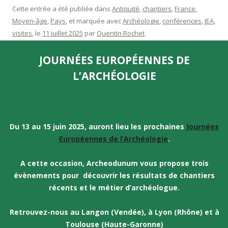
Cette entrée a été publiée dans
Antiquité
,
chantiers
,
France
,
Moyen-âge
,
Pays
, et marquée avec
Archéologie
,
conférences
,
JEA
,
visites
, le
11 juillet 2025
par
Quentin Rochet
.
JOURNÉES EUROPÉENNES DE
L’ARCHÉOLOGIE
Du 13 au 15 juin 2025, auront lieu les prochaines
Journées
Européennes de l’Archéologie
.
A cette occasion, Archeodunum vous propose trois
évènements pour découvrir les résultats de chantiers
récents
et le métier d’archéologue.
Retrouvez-nous au Langon (Vendée), à Lyon (Rhône) et à
Toulouse (Haute-Garonne)