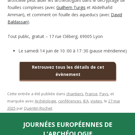
artificielle peut aider les archéologues dans le décryptage de
fouilles complexes (avec
Guilhem Turgis
et Abdelhafid
Ammari), et comment on fouille des aqueducs (avec
David
Baldassari
).
Tout public, gratuit – 17 rue Cléberg, 69005 Lyon
Le samedi 14 juin de 10 :00 à 17 :30 (pause méridienne)
Retrouvez tous les détails de cet
évènement
Cette entrée a été publiée dans
chantiers
,
France
,
Pays
, et
marquée avec
Archéologie
,
conférences
,
JEA
,
visites
, le
27 mai
2025
par
Quentin Rochet
.
JOURNÉES EUROPÉENNES DE
L’ARCHÉOLOGIE