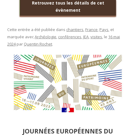
Retrouvez tous les détails de cet
évènement
Cette entrée a été publiée dans
chantiers
,
France
,
Pays
, et
marquée avec
Archéologie
,
conférences
,
JEA
,
visites
, le
16 mai
2024
par
Quentin Rochet
.
JOURNÉES EUROPÉENNES DU