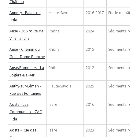
Château
Annecy - Palais de
Haute-Savoie
2016-2017
Etude du bâti
l'Isle
Anse - 266 route de
Rhône
2024
Sédimentaire
Villefranche
Anse - Chemin du
Rhône
2015
Sédimentaire
Golf - Dame Blanche
Anse/Pommiers - La
Rhône
2012
Sédimentaire
Logère-Bel-Air
Anthy-sur-Léman -
Haute-Savoie
2025
Sédimentaire
Rue des Fontaines
Aoste - Les
Isère
2016
Sédimentaire
Communaux - ZAC
Pida
Aoste - Rue des
Isère
2023
Sédimentaire