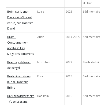
du bâti
Boën-sur-Lignon -
Loire
2025
Sédimentaire
Place saint-Vincent
et rue Jean-Baptiste
David
Bram -
Aude
2014-2015
Sédimentaire
Contournement
nord-est. Les
Magasins- Buzerens
Brandivy - Manoir
Morbihan
2022
Etude du bâti
de Kergal
Breteuil-sur-Iton -
Eure
2015
Sédimentaire
Rue du Docteur
Brière
Breuschwickersheim
Bas-Rhin
2019
Sédimentaire
- Vogelsgesang -