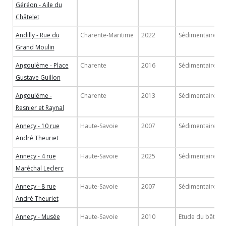
Géréon - Aile du
Châtelet
Andilly - Rue du
Charente-Maritime
2022
Sédimentaire
Grand Moulin
Angoulême - Place
Charente
2016
Sédimentaire
Gustave Guillon
Angoulême -
Charente
2013
Sédimentaire
Resnier et Raynal
Annecy - 10 rue
Haute-Savoie
2007
Sédimentaire
André Theuriet
Annecy - 4 rue
Haute-Savoie
2025
Sédimentaire
Maréchal Leclerc
Annecy - 8 rue
Haute-Savoie
2007
Sédimentaire
André Theuriet
Annecy - Musée
Haute-Savoie
2010
Etude du bâti