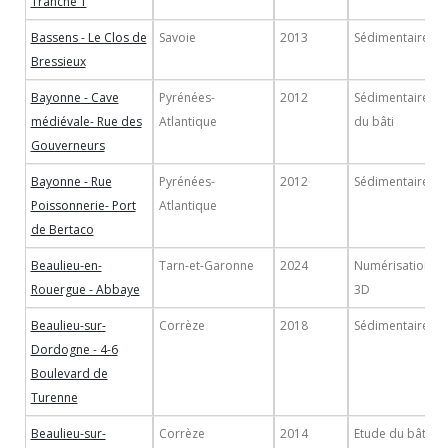
Tranche 1
Bassens - Le Clos de
Savoie
2013
Sédimentaire
Bressieux
Bayonne - Cave
Pyrénées-
2012
Sédimentaire/Et
médiévale- Rue des
Atlantique
du bâti
Gouverneurs
Bayonne - Rue
Pyrénées-
2012
Sédimentaire
Poissonnerie- Port
Atlantique
de Bertaco
Beaulieu-en-
Tarn-et-Garonne
2024
Numérisation/Re
Rouergue - Abbaye
3D
Beaulieu-sur-
Corrèze
2018
Sédimentaire
Dordogne - 4-6
Boulevard de
Turenne
Beaulieu-sur-
Corrèze
2014
Etude du bâti