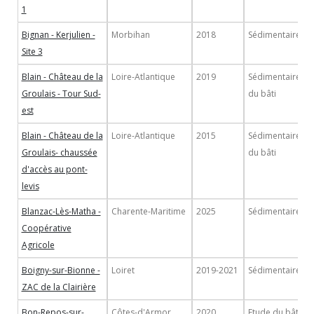
1
Bignan - Kerjulien -
Morbihan
2018
Sédimentaire
Site 3
Blain - Château de la
Loire-Atlantique
2019
Sédimentaire/Et
Groulais - Tour Sud-
du bâti
est
Blain - Château de la
Loire-Atlantique
2015
Sédimentaire/Et
Groulais- chaussée
du bâti
d'accès au pont-
levis
Blanzac-Lès-Matha -
Charente-Maritime
2025
Sédimentaire
Coopérative
Agricole
Boigny-sur-Bionne -
Loiret
2019-2021
Sédimentaire
ZAC de la Clairière
Bon-Repos-sur-
Côtes-d'Armor
2020
Etude du bâti