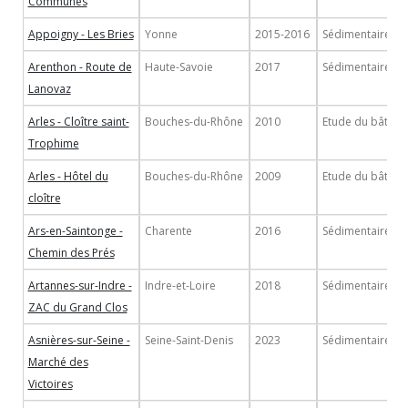
Communes
Appoigny - Les Bries
Yonne
2015-2016
Sédimentaire
Arenthon - Route de
Haute-Savoie
2017
Sédimentaire
Lanovaz
Arles - Cloître saint-
Bouches-du-Rhône
2010
Etude du bâti
Trophime
Arles - Hôtel du
Bouches-du-Rhône
2009
Etude du bâti
cloître
Ars-en-Saintonge -
Charente
2016
Sédimentaire
Chemin des Prés
Artannes-sur-Indre -
Indre-et-Loire
2018
Sédimentaire
ZAC du Grand Clos
Asnières-sur-Seine -
Seine-Saint-Denis
2023
Sédimentaire
Marché des
Victoires