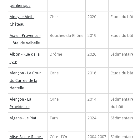
périhérique
Ainay-le-Vieil -
Cher
2020
Etude du bâti
Château
Aix-en-Provence -
Bouches-du-Rhône
2019
Etude du bâti
Hôtel de Valbelle
Albon - Rue de la
Drôme
2026
Sédimentaire
Lyre
Alençon - La Cour
Orne
2016
Etude du bâti
du Carrée de la
dentelle
Alençon - La
Orne
2014
Sédimentaire/Et
Providence
du bâti
Algans - Le Riat
Tarn
2024
Sédimentaire
Alise-Sainte-Reine -
Côte-d'Or
2004-2007
Sédimentaire