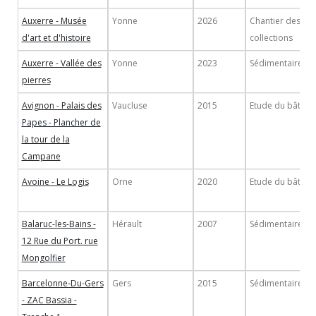
Auxerre - Musée
Yonne
2026
Chantier des
d'art et d'histoire
collections
Auxerre - Vallée des
Yonne
2023
Sédimentaire
pierres
Avignon - Palais des
Vaucluse
2015
Etude du bâti
Papes - Plancher de
la tour de la
Campane
Avoine - Le Logis
Orne
2020
Etude du bâti
Balaruc-les-Bains -
Hérault
2007
Sédimentaire
12 Rue du Port. rue
Mongolfier
Barcelonne-Du-Gers
Gers
2015
Sédimentaire
- ZAC Bassia -