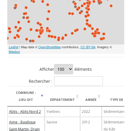
Leaflet
| Map data ©
OpenStreetMap
contributors,
CC-BY-SA
, Imagery ©
Mapbox
Afficher
éléments
Rechercher :
COMMUNE -
LIEU-DIT
DÉPARTEMENT
ANNÉE
TYPE DE SIT
Ablis - Ablis Nord 2
Yvelines
2022
Sédimentaire
Aime - Basilique
Savoie
2012
Sédimentaire/Et
Saint-Martin- Drain
du bâti