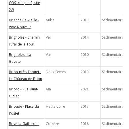
COS tronçon 2, site
2.9
Brienne-La-Vieille -
Aube
2013
Sédimentaire
Voie Nouvelle
Brignoles - Chemin
Var
2014
Sédimentaire
rural de la Tour
Brignoles - La
Var
2010
Sédimentaire
Gavote
Brion-près-Thouet -
Deux-Sèvres
2013
Sédimentaire
Le Château de Brion
Briord - Rue Saint-
Ain
2021
Sédimentaire
Didier
Brioude - Place du
Haute-Loire
2017
Sédimentaire
Postel
Brive-la-Gaillarde -
Corrèze
2018
Sédimentaire