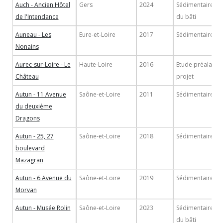
Auch - Ancien Hôtel
Gers
2024
Sédimentaire/Et
de l'Intendance
du bâti
Auneau - Les
Eure-et-Loire
2017
Sédimentaire
Nonains
Aurec-sur-Loire - Le
Haute-Loire
2016
Etude préalable 
Château
projet
Autun - 11 Avenue
Saône-et-Loire
2011
Sédimentaire
du deuxième
Dragons
Autun - 25, 27
Saône-et-Loire
2018
Sédimentaire
boulevard
Mazagran
Autun - 6 Avenue du
Saône-et-Loire
2019
Sédimentaire
Morvan
Autun - Musée Rolin
Saône-et-Loire
2023
Sédimentaire/Et
du bâti